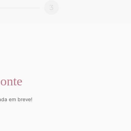
3
zonte
çada em breve!